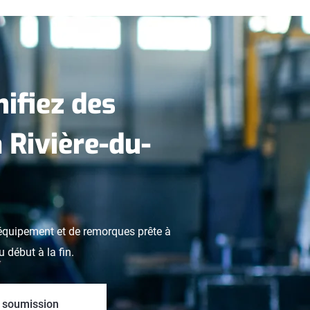
ifiez des
 Rivière-du-
d’équipement et de remorques prête à
u début à la fin.
 soumission