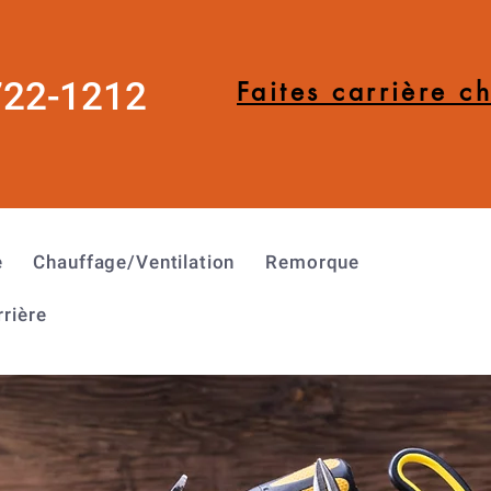
722-1212
Faites carrière c
e
Chauffage/Ventilation
Remorque
rrière