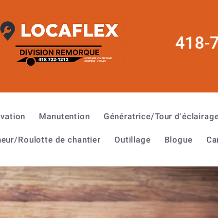
418-
évation
Manutention
Génératrice/Tour d'éclairag
eur/Roulotte de chantier
Outillage
Blogue
Ca