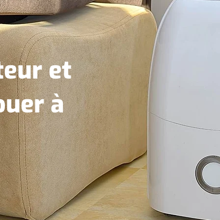
eur et
ouer à