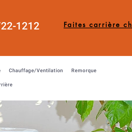
722-1212
Faites carrière c
e
Chauffage/Ventilation
Remorque
rrière