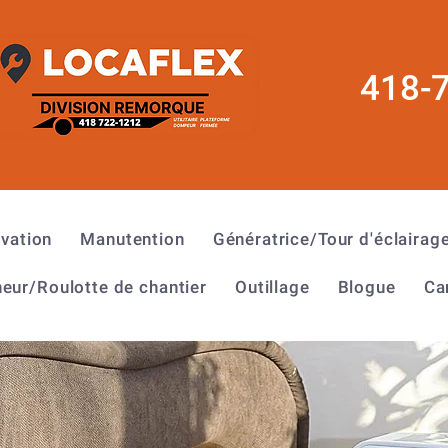
418-
évation
Manutention
Génératrice/Tour d'éclairag
eur/Roulotte de chantier
Outillage
Blogue
Ca