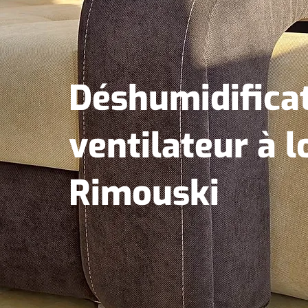
Déshumidificat
ventilateur à l
Rimouski