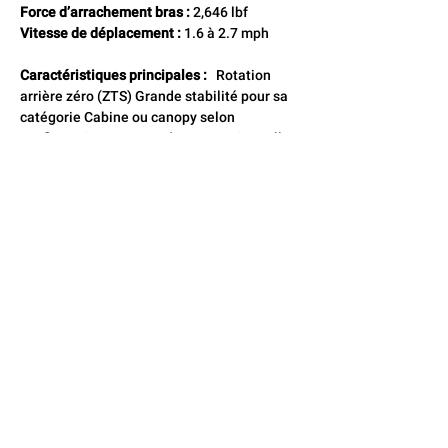
Force d’arrachement bras :
 2,646 lbf 
Vitesse de déplacement :
 1.6 à 2.7 mph
Caractéristiques principales :
   Rotation 
arrière zéro (ZTS) Grande stabilité pour sa 
catégorie Cabine ou canopy selon 
configuration Commandes proportionnelles 
précises Hydraulique puissante pour 
accessoires Idéale pour chantiers 
résidentiels, excavation moyenne, travaux 
municipaux
CONTACTEZ-NOUS
Locaflex
Adresse
194, avenue Léonidas S,
Rimouski, Québec G5L 2T2