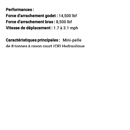
Performances :
Force d’arrachement godet :
 14,500 lbf 
Force d’arrachement bras :
 8,500 lbf 
Vitesse de déplacement :
 1.7 à 3.1 mph
Caractéristiques principales :
   Mini‑pelle 
de 8 tonnes à rayon court (CR) Hydraulique 
très puissante pour accessoires lourds 
Cabine spacieuse avec excellente visibilité 
Stabilité élevée pour excavation profonde 
Idéale pour travaux commerciaux, 
municipaux et excavation lourde
CONTACTEZ-NOUS
Locaflex
Adresse
194, avenue Léonidas S,