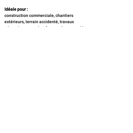
Idéale pour :
construction commerciale, chantiers 
extérieurs, terrain accidenté, travaux 
nécessitant une plateforme robuste, stable 
et à grande hauteur de travail.
CONTACTEZ-NOUS
Locaflex
Adresse
194, avenue Léonidas S,
Rimouski, Québec G5L 2T2
Téléphone
418-722-1212