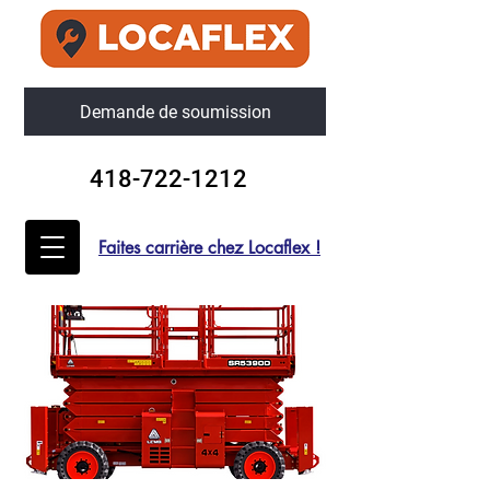
Demande de soumission
418-722-1212
Faites carrière chez Locaflex !