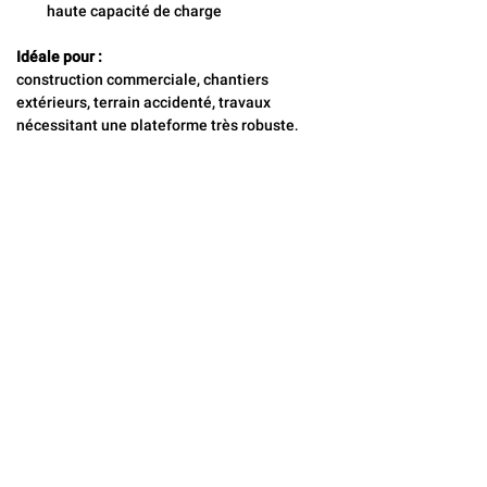
haute capacité de charge
Idéale pour :
construction commerciale, chantiers 
extérieurs, terrain accidenté, travaux 
nécessitant une plateforme très robuste, 
large et capable de lever de lourdes 
charges.
CONTACTEZ-NOUS
Locaflex
Adresse
194, avenue Léonidas S,
Rimouski, Québec G5L 2T2
Téléphone