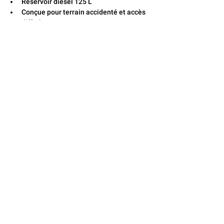
Réservoir diesel 125 L
Conçue pour terrain accidenté et accès 
difficile
CONTACTEZ-NOUS
Locaflex
Adresse
194, avenue Léonidas S,
Rimouski, Québec G5L 2T2
Téléphone
418-722-1212
Courriel
info@locaflexlevesque.com