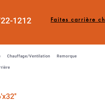
722-1212
Faites carrière c
e
Chauffage/Ventilation
Remorque
rrière
'x32''