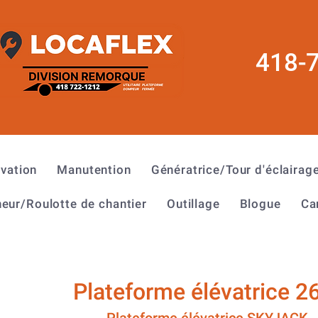
418-
évation
Manutention
Génératrice/Tour d'éclairag
eur/Roulotte de chantier
Outillage
Blogue
Ca
Plateforme élévatrice 26