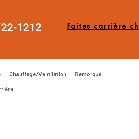
722-1212
Faites carrière c
e
Chauffage/Ventilation
Remorque
rrière