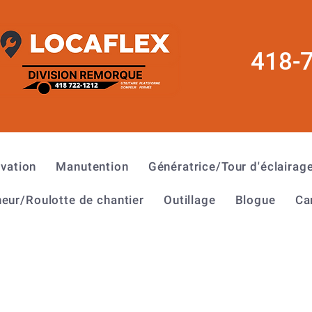
418-
évation
Manutention
Génératrice/Tour d'éclairag
eur/Roulotte de chantier
Outillage
Blogue
Ca