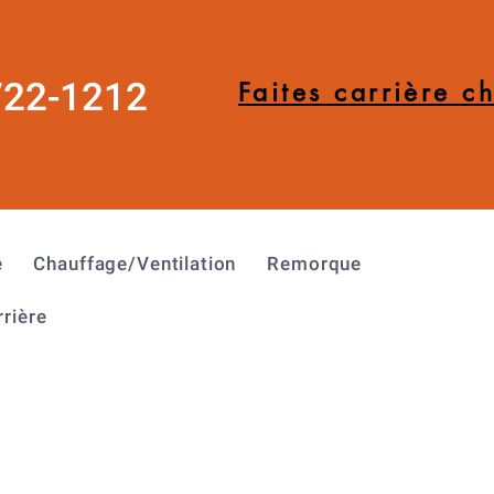
722-1212
Faites carrière c
e
Chauffage/Ventilation
Remorque
rrière