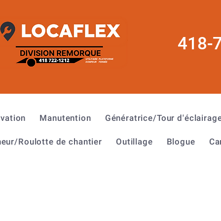
418-
évation
Manutention
Génératrice/Tour d'éclairag
eur/Roulotte de chantier
Outillage
Blogue
Ca