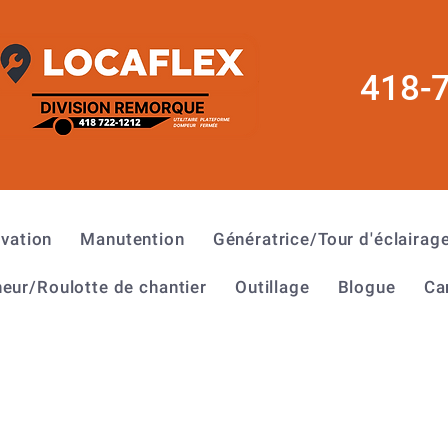
418-
évation
Manutention
Génératrice/Tour d'éclairag
eur/Roulotte de chantier
Outillage
Blogue
Ca