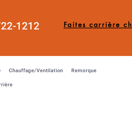
722-1212
Faites carrière c
e
Chauffage/Ventilation
Remorque
rrière