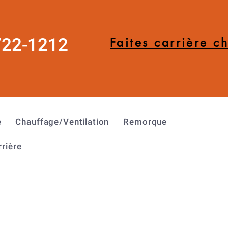
722-1212
Faites carrière c
e
Chauffage/Ventilation
Remorque
rrière