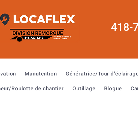
418-
évation
Manutention
Génératrice/Tour d'éclairag
eur/Roulotte de chantier
Outillage
Blogue
Ca