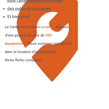
pour
l'aménagement paysager,
des outils de tout genre
Et bien plus!
Le Centre de location
Locaflex
dispose
d'une gamme de plus de
300
équipements
. Nous sommes spécialisés
dans la location d'équipements.
Notre flotte comprend ;