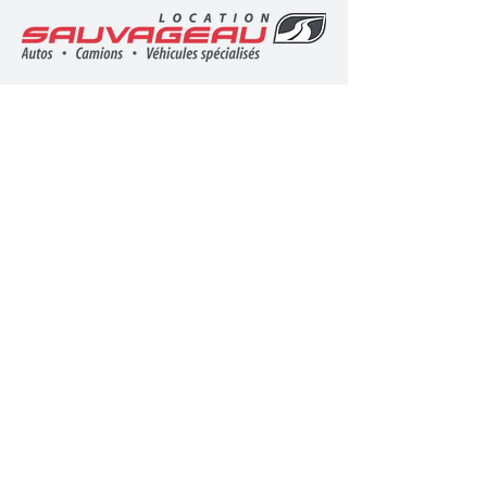
Vous avez une entreprise et cherchez un
véhicule à louer? Nous sommes
partenaires avec
Location Sauvageau
.
Contactez l'équipe de Location
Sauvageau
Pour être informé des nouveaux outils,
remorques et autres nouveautés de notre
magasin, suivez-nous sur Facebook.