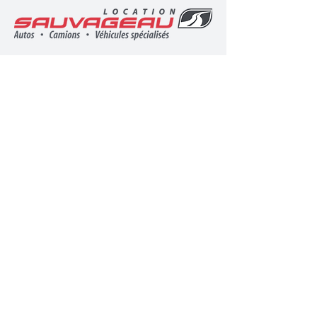
Vous avez une entreprise et cherchez un
véhicule à louer? Nous sommes
partenaires avec
Location Sauvageau
.
Contactez l'équipe de Location
Sauvageau
Pour être informé des nouveaux outils,
remorques et autres nouveautés de notre
magasin, suivez-nous sur Facebook.