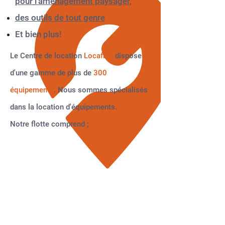
pour
l'aménagement paysager,
des outils de tout genre
Et bien plus!
Le Centre de location
Locaflex
dispose
d'une gamme de plus de
300
équipements
. Nous sommes spécialisés
dans la location d'équipements.
Notre flotte comprend ;