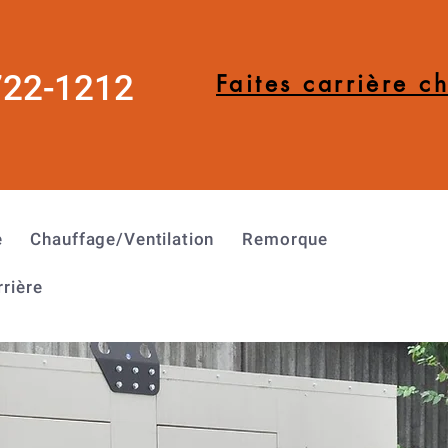
722-1212
Faites carrière c
e
Chauffage/Ventilation
Remorque
rrière