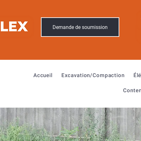
Demande de soumission
Accueil
Excavation/Compaction
Él
Conten