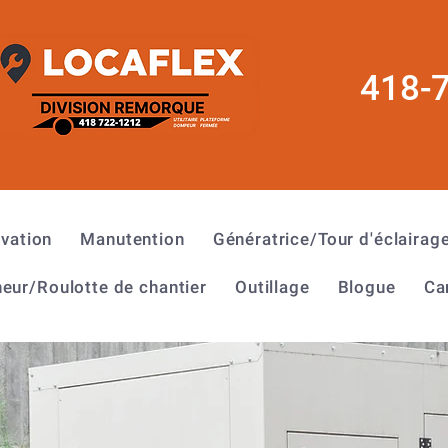
418-
évation
Manutention
Génératrice/Tour d'éclairag
eur/Roulotte de chantier
Outillage
Blogue
Ca