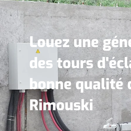
Louez une géné
des tours d'écl
bonne qualité 
Rimouski