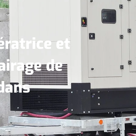
ratrice et
airage de
dans