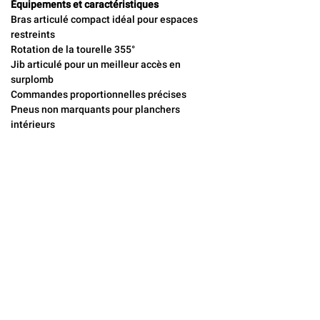
Équipements et caractéristiques
Bras articulé compact idéal pour espaces 
restreints
Rotation de la tourelle 355°
Jib articulé pour un meilleur accès en 
surplomb
Commandes proportionnelles précises
Pneus non marquants pour planchers 
intérieurs
Systèmes de sécurité intégrés (alarme de 
dévers, limiteur de charge)
Idéale pour :
 entrepôts, usines, centres 
commerciaux, travaux en intérieur, zones 
étroites.
CONTACTEZ-NOUS
Locaflex
Adresse