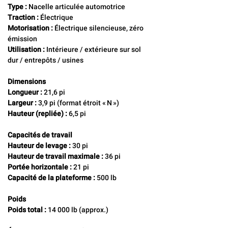
Type :
 Nacelle articulée automotrice
Traction :
 Électrique 
Motorisation :
 Électrique silencieuse, zéro 
émission
Utilisation :
 Intérieure / extérieure sur sol 
dur / entrepôts / usines
Dimensions
Longueur :
 21,6 pi
Largeur :
 3,9 pi (format étroit « N »)
Hauteur (repliée) :
 6,5 pi
Capacités de travail
Hauteur de levage :
 30 pi
Hauteur de travail maximale :
 36 pi
Portée horizontale :
 21 pi
Capacité de la plateforme :
 500 lb
Poids
Poids total :
 14 000 lb (approx.)