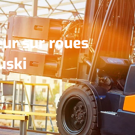
eur sur roues
uski