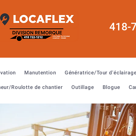
418-
évation
Manutention
Génératrice/Tour d'éclairag
eur/Roulotte de chantier
Outillage
Blogue
Ca