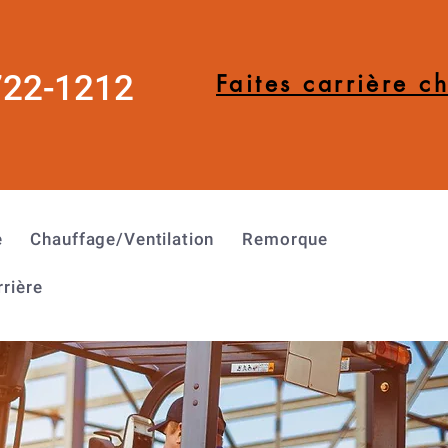
722-1212
Faites carrière c
e
Chauffage/Ventilation
Remorque
rrière