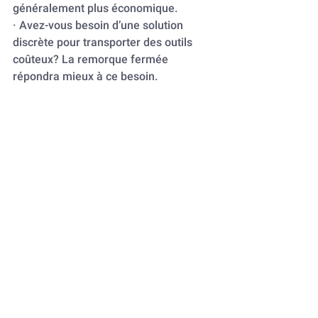
généralement plus économique.
· Avez-vous besoin d’une solution 
discrète pour transporter des outils 
coûteux? La remorque fermée 
répondra mieux à ce besoin.
Chez Locaflex Lévesque, notre équipe 
expérimentée vous aide à évaluer ces 
critères afin de vous proposer la 
remorque la plus adaptée à votre 
projet, que vous soyez à Rimouski, 
Rivière-du-Loup, Gaspé ou ailleurs 
dans le Bas-Saint-Laurent.
Que vous optiez pour une remorque 
fermée ou ouverte, Locaflex Lévesque 
vous garantit un service de location 
fiable, des conseils personnalisés et 
une livraison ponctuelle. Ne laissez 